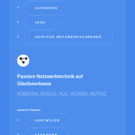
#ASSMANN
#EKU
#DIGITUS NETZWERKSCHRÄNKE
Passive Netzwerktechnik auf
Glasfaserbasis
#OM2/3/4, #OS1/2, #LC, #E2000, #ST/SC
unserer Partner:
#DATWYLER
#ASSMANN