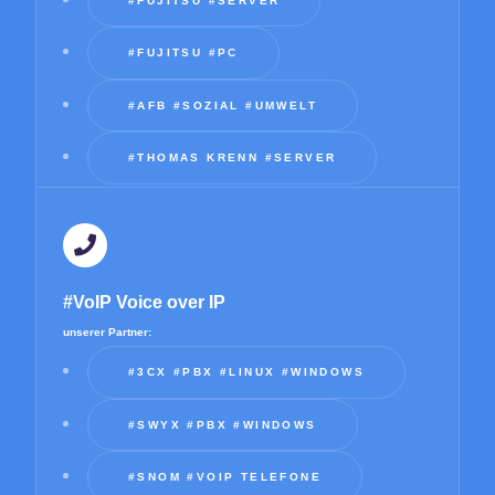
#FUJITSU #SERVER
#FUJITSU #PC
#AFB #SOZIAL #UMWELT
#THOMAS KRENN #SERVER
#VoIP Voice over IP
unserer Partner:
#3CX #PBX #LINUX #WINDOWS
#SWYX #PBX #WINDOWS
#SNOM #VOIP TELEFONE